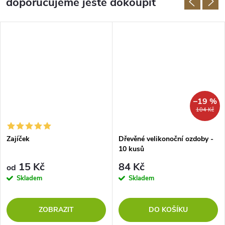
doporučujeme ještě dokoupit
–19 %
104 Kč
Zajíček
Dřevěné velikonoční ozdoby -
10 kusů
15 Kč
84 Kč
od
Skladem
Skladem
ZOBRAZIT
DO KOŠÍKU