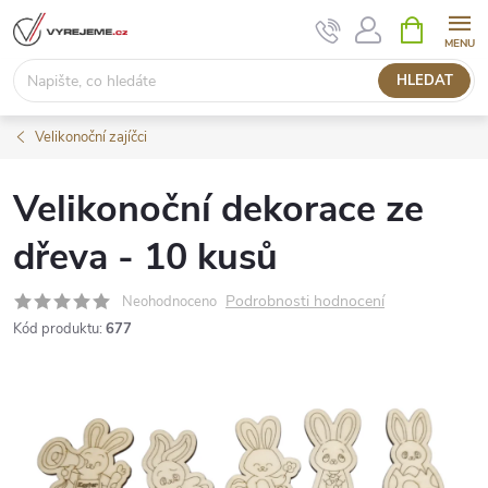
Přejít
NÁKUPNÍ
KOŠÍK
na
obsah
HLEDAT
Velikonoční zajíčci
Velikonoční dekorace ze
dřeva - 10 kusů
Podrobnosti hodnocení
Neohodnoceno
Kód produktu:
677