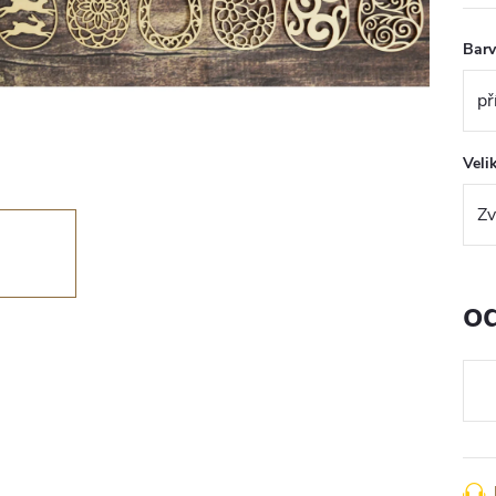
Bar
Veli
o
Měr
cena