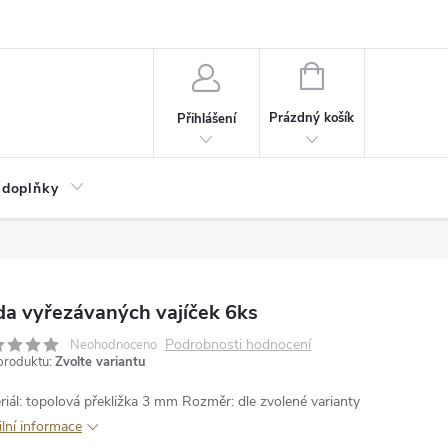
NÁKUPNÍ
KOŠÍK
Prázdný košík
Přihlášení
 doplňky
a vyřezávaných vajíček 6ks
Podrobnosti hodnocení
Neohodnoceno
produktu:
Zvolte variantu
riál: topolová překližka 3 mm
Rozměr: dle zvolené varianty
ilní informace