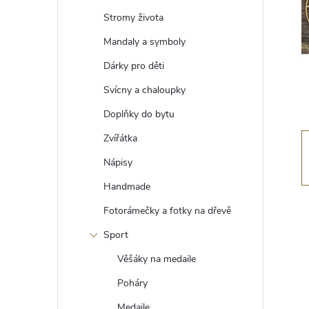
t
Stromy života
r
Mandaly a symboly
Dárky pro děti
a
Svícny a chaloupky
n
Doplňky do bytu
Zvířátka
n
Nápisy
í
Handmade
Fotorámečky a fotky na dřevě
p
Sport
a
Věšáky na medaile
n
Poháry
Medaile