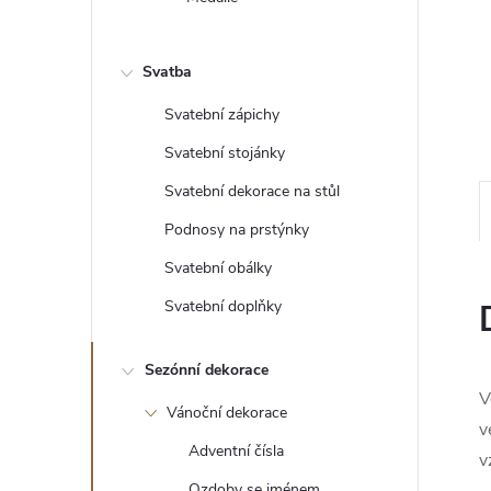
e
l
Svatba
Svatební zápichy
Svatební stojánky
Svatební dekorace na stůl
Podnosy na prstýnky
Svatební obálky
Svatební doplňky
Sezónní dekorace
V
Vánoční dekorace
v
Adventní čísla
v
Ozdoby se jménem