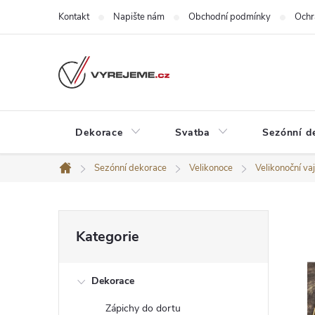
Přejít
Kontakt
Napište nám
Obchodní podmínky
Ochr
na
obsah
Dekorace
Svatba
Sezónní d
Sezónní dekorace
Velikonoce
Velikonoční va
Domů
P
Přeskočit
Kategorie
kategorie
o
Dekorace
s
Zápichy do dortu