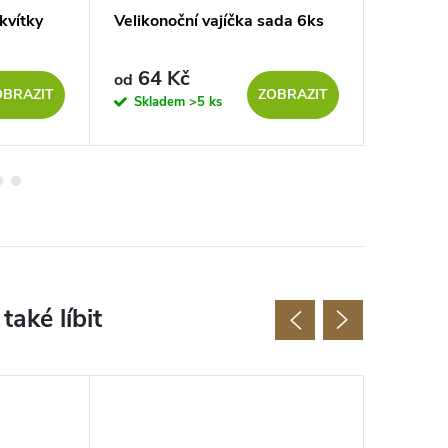
kvítky
Velikonoční vajíčka sada 6ks
Sada vy
3ks
64 Kč
38 Kč
od
OBRAZIT
ZOBRAZIT
Skladem
>5 ks
Sklad