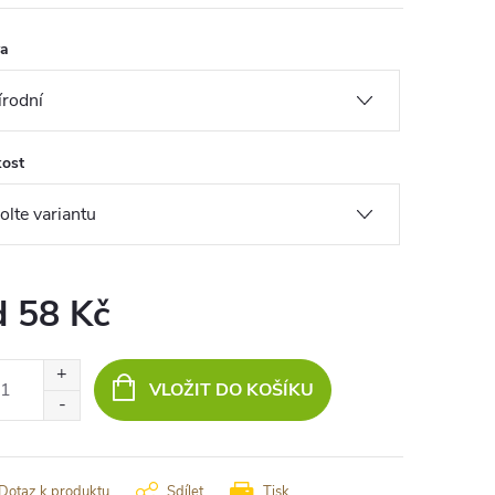
va
kost
d
58 Kč
ná
:
VLOŽIT DO KOŠÍKU
Dotaz k produktu
Sdílet
Tisk