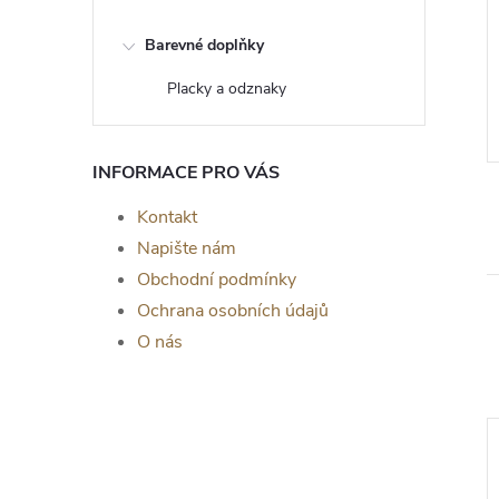
 sada vajíček s
Vajíčka s králíkem a kvítky 5
Barevné doplňky
kusů
59 Kč
Placky a odznaky
DO KOŠÍKU
DO KOŠÍKU
5 ks
Skladem
>5 ks
INFORMACE PRO VÁS
Kontakt
Napište nám
Obchodní podmínky
Ochrana osobních údajů
O nás
–11 %
169 Kč