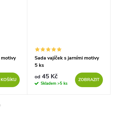
i motivy
Sada vajíček s jarními motivy
Dřevěná 
5 ks
kraslice
45 Kč
57 Kč
od
 KOŠÍKU
ZOBRAZIT
Skladem
>5 ks
Sklad