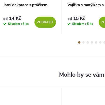
Jarní dekorace s ptáčkem
Vajíčko s motýlkem a 
14 Kč
15 Kč
od
od
ZOBRAZIT
Z
Skladem
>5 ks
Skladem
>5 ks