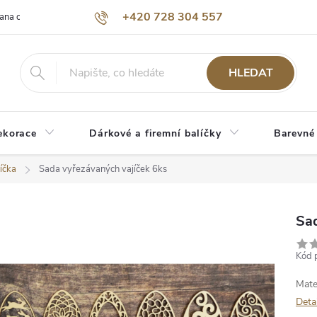
+420 728 304 557
ana osobních údajů
O nás
HLEDAT
ekorace
Dárkové a firemní balíčky
Barevné
jíčka
Sada vyřezávaných vajíček 6ks
Sad
Kód 
Mate
Deta