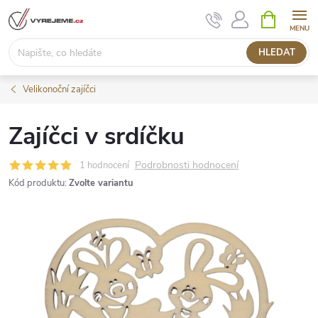
Přejít
NÁKUPNÍ
KOŠÍK
na
obsah
HLEDAT
Velikonoční zajíčci
Zajíčci v srdíčku
Podrobnosti hodnocení
1 hodnocení
Kód produktu:
Zvolte variantu