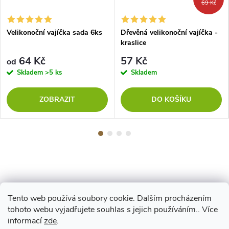
69 Kč
Velikonoční vajíčka sada 6ks
Dřevěná velikonoční vajíčka -
kraslice
64 Kč
57 Kč
od
Skladem
>5 ks
Skladem
ZOBRAZIT
DO KOŠÍKU
Tento web používá soubory cookie. Dalším procházením
Z
tohoto webu vyjadřujete souhlas s jejich používáním.. Více
Maestro
informací
zde
.