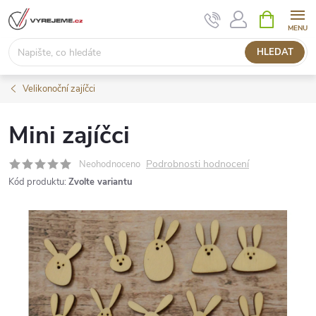
Přejít
NÁKUPNÍ
KOŠÍK
na
obsah
HLEDAT
Velikonoční zajíčci
Mini zajíčci
Podrobnosti hodnocení
Neohodnoceno
Kód produktu:
Zvolte variantu