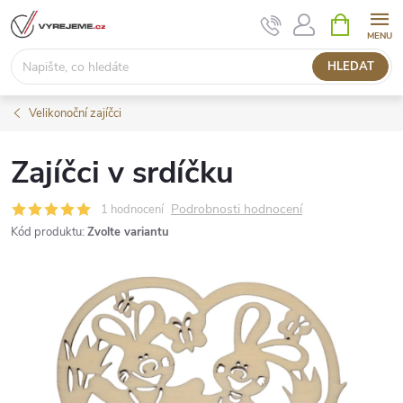
Přejít
NÁKUPNÍ
KOŠÍK
na
obsah
HLEDAT
Velikonoční zajíčci
Zajíčci v srdíčku
Podrobnosti hodnocení
1 hodnocení
Kód produktu:
Zvolte variantu