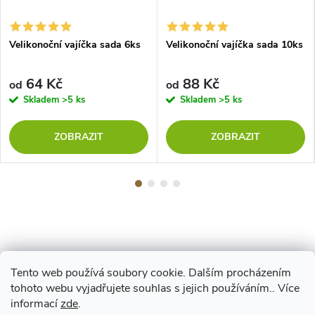
Velikonoční vajíčka sada 6ks
Velikonoční vajíčka sada 10ks
64 Kč
88 Kč
od
od
Skladem
>5 ks
Skladem
>5 ks
ZOBRAZIT
ZOBRAZIT
Tento web používá soubory cookie. Dalším procházením
Z
tohoto webu vyjadřujete souhlas s jejich používáním.. Více
Maestro
informací
zde
.