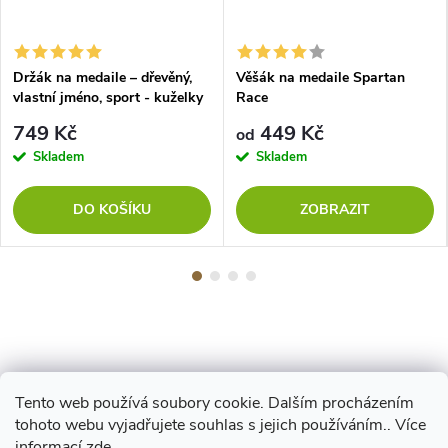
Držák na medaile – dřevěný,
Věšák na medaile Spartan
vlastní jméno, sport - kuželky
Race
749 Kč
449 Kč
od
Skladem
Skladem
DO KOŠÍKU
ZOBRAZIT
Tento web používá soubory cookie. Dalším procházením
Z
tohoto webu vyjadřujete souhlas s jejich používáním.. Více
Maestro
informací
zde
.