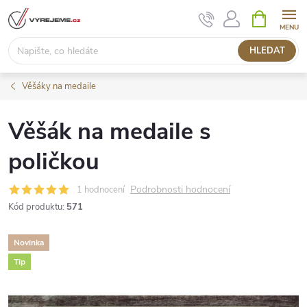
Přejít
NÁKUPNÍ
KOŠÍK
na
obsah
HLEDAT
Věšáky na medaile
Věšák na medaile s
poličkou
Podrobnosti hodnocení
1 hodnocení
Kód produktu:
571
Novinka
Tip