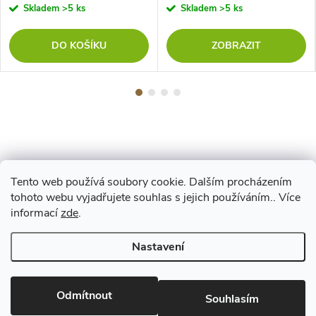
Skladem
>5 ks
Skladem
>5 ks
DO KOŠÍKU
ZOBRAZIT
Tento web používá soubory cookie. Dalším procházením
Z
tohoto webu vyjadřujete souhlas s jejich používáním.. Více
Maestro
informací
zde
.
á
Nastavení
p
Copyright 2026
www.vyrejeme.cz
. Všechna práva vyhrazena.
Upravit
nastavení cookies
Odmítnout
a
Souhlasím
Vytvořil Shoptet