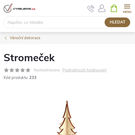
Přejít
NÁKUPNÍ
KOŠÍK
na
obsah
HLEDAT
Vánoční dekorace
Stromeček
Podrobnosti hodnocení
Neohodnoceno
Kód produktu:
233