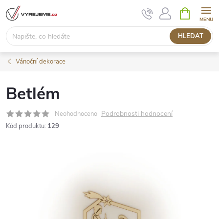
Přejít
NÁKUPNÍ
KOŠÍK
na
obsah
HLEDAT
Vánoční dekorace
Betlém
Podrobnosti hodnocení
Neohodnoceno
Kód produktu:
129