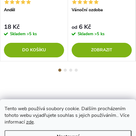
Anděl
Vánoční ozdoba
18 Kč
6 Kč
od
Skladem
>5 ks
Skladem
>5 ks
DO KOŠÍKU
ZOBRAZIT
Tento web používá soubory cookie. Dalším procházením
Z
tohoto webu vyjadřujete souhlas s jejich používáním.. Více
Maestro
informací
zde
.
á