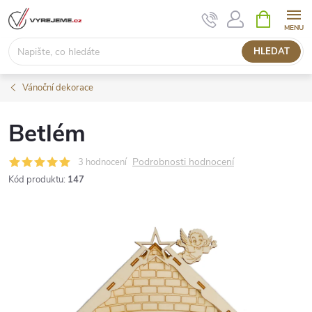
Přejít
NÁKUPNÍ
KOŠÍK
na
obsah
HLEDAT
Vánoční dekorace
Betlém
Podrobnosti hodnocení
3 hodnocení
Kód produktu:
147