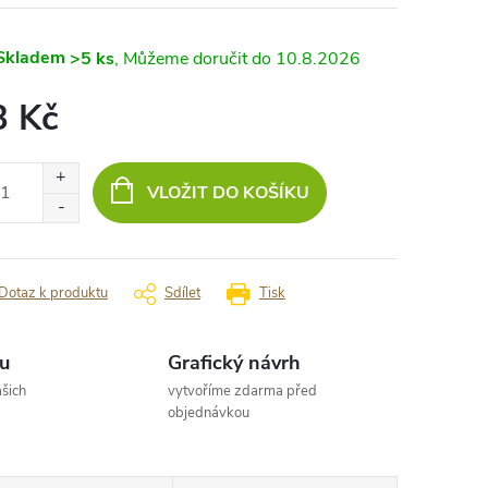
Skladem
>5 ks
10.8.2026
3 Kč
ná
:
VLOŽIT DO KOŠÍKU
Dotaz k produktu
Sdílet
Tisk
u
Grafický návrh
šich
vytvoříme zdarma před
objednávkou