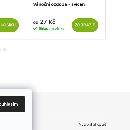
Vánoční ozdoba - svícen
Betlém
27 Kč
58 Kč
od
 KOŠÍKU
ZOBRAZIT
Skladem
>5 ks
Sklad
ouhlasím
Vytvořil Shoptet