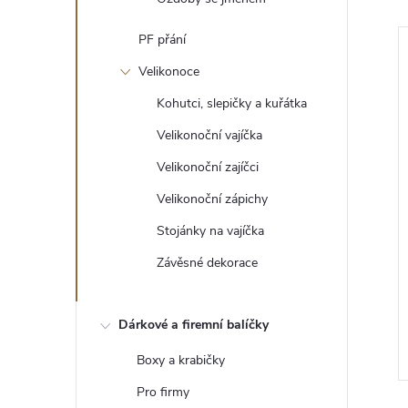
PF přání
Tip
Velikonoce
Kohutci, slepičky a kuřátka
Velikonoční vajíčka
Velikonoční zajíčci
Velikonoční zápichy
Stojánky na vajíčka
Závěsné dekorace
doba
Sada vánočních ozdob
105 Kč
Dárkové a firemní balíčky
DO KOŠÍKU
ZOBRAZIT
5 ks
Skladem
>5 ks
Boxy a krabičky
Pro firmy