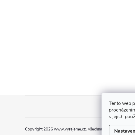
doba
Sada zvonečků
54 Kč
DO KOŠÍKU
DO KOŠÍKU
5 ks
Skladem
>5 ks
Z
Tento web p
procházením
á
s jejich pou
p
Copyright 2026
www.vyrejeme.cz
. Všechna práva vyhrazena.
Nastaven