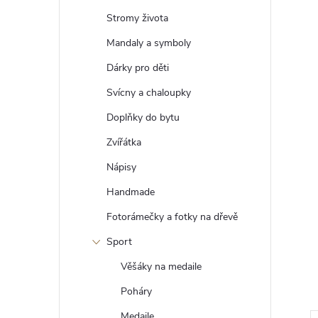
t
Stromy života
r
Mandaly a symboly
Dárky pro děti
a
Svícny a chaloupky
n
Doplňky do bytu
Zvířátka
n
Nápisy
í
Handmade
Fotorámečky a fotky na dřevě
p
Sport
a
Věšáky na medaile
n
Poháry
Medaile