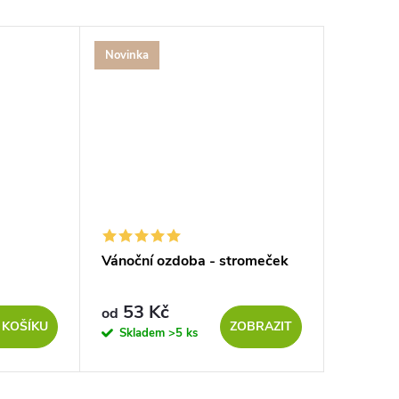
Novinka
Vánoční ozdoba - stromeček
Šištičky
53 Kč
33 Kč
od
 KOŠÍKU
ZOBRAZIT
Skladem
>5 ks
Sklad