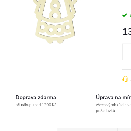
1
Měr
cena
Doprava zdarma
Úprava na mír
při nákupu nad 1200 Kč
všech výrobků dle va
požadavků