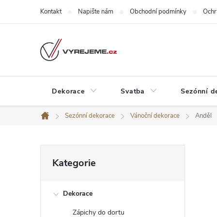
Přejít
Kontakt
Napište nám
Obchodní podmínky
Ochr
na
obsah
Dekorace
Svatba
Sezónní d
Sezónní dekorace
Vánoční dekorace
Anděl
Domů
P
Přeskočit
Kategorie
kategorie
o
Dekorace
s
Zápichy do dortu