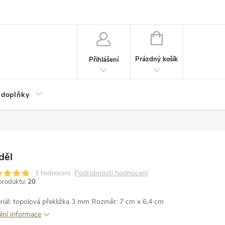
NÁKUPNÍ
KOŠÍK
Prázdný košík
Přihlášení
 doplňky
děl
Podrobnosti hodnocení
1 hodnocení
produktu:
20
riál: topolová překližka 3 mm
Rozměr: 7 cm x 6,4 cm
ilní informace