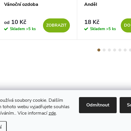
Vánoční ozdoba
Anděl
10 Kč
18 Kč
od
ZOBRAZIT
DO
Skladem
>5 ks
Skladem
>5 ks
oužívá soubory cookie. Dalším
Maestro
Odmítnout
S
 tohoto webu vyjadřujete souhlas
žíváním.. Více informací
zde
.
Upravit nastavení cookies
í