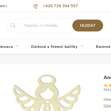
+420 728 304 557
ana osobních údajů
O nás
HLEDAT
ekorace
Dárkové a firemní balíčky
Barevné
An
Kód 
Mate
Deta