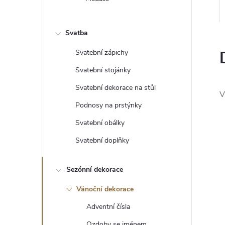
e
l
Svatba
Svatební zápichy
Svatební stojánky
Svatební dekorace na stůl
V
Podnosy na prstýnky
Svatební obálky
Svatební doplňky
Sezónní dekorace
Vánoční dekorace
Adventní čísla
Ozdoby se jménem