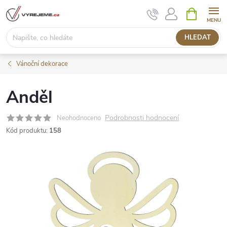
Přejít
NÁKUPNÍ
KOŠÍK
na
obsah
HLEDAT
Vánoční dekorace
Anděl
Podrobnosti hodnocení
Neohodnoceno
Kód produktu:
158