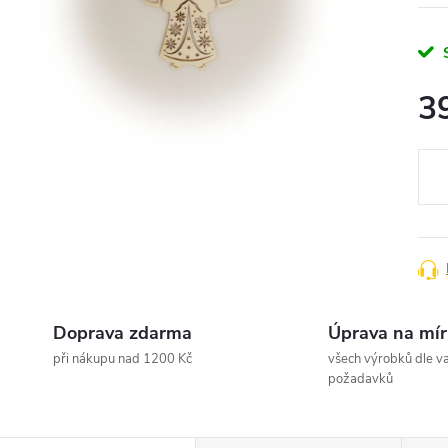
3
Měr
cena
Doprava zdarma
Úprava na mír
při nákupu nad 1200 Kč
všech výrobků dle va
požadavků