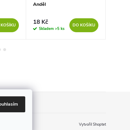
Anděl
Strome
18 Kč
37 Kč
 KOŠÍKU
DO KOŠÍKU
Skladem
>5 ks
Sklad
ouhlasím
Vytvořil Shoptet