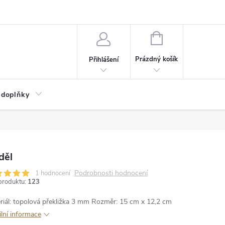
NÁKUPNÍ
KOŠÍK
Prázdný košík
Přihlášení
 doplňky
děl
Podrobnosti hodnocení
1 hodnocení
produktu:
123
riál: topolová překližka 3 mm
Rozměr: 15 cm x 12,2 cm
ilní informace