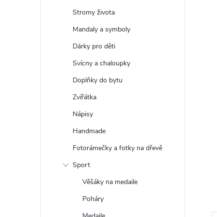
t
Stromy života
r
Mandaly a symboly
Dárky pro děti
a
Svícny a chaloupky
n
Doplňky do bytu
Zvířátka
n
Nápisy
í
Handmade
Fotorámečky a fotky na dřevě
p
Sport
a
Věšáky na medaile
n
Poháry
Medaile