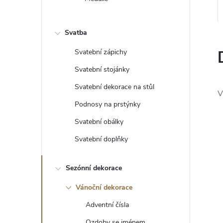
e
l
Svatba
Svatební zápichy
Svatební stojánky
Svatební dekorace na stůl
V
Podnosy na prstýnky
Svatební obálky
Svatební doplňky
Sezónní dekorace
Vánoční dekorace
Adventní čísla
Ozdoby se jménem