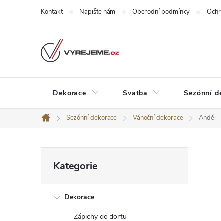
Přejít
Kontakt
Napište nám
Obchodní podmínky
Ochr
na
obsah
Dekorace
Svatba
Sezónní d
Sezónní dekorace
Vánoční dekorace
Anděl
Domů
P
Přeskočit
Kategorie
kategorie
o
Dekorace
s
Zápichy do dortu