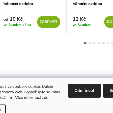
Vánoční ozdoba
Vánoční ozdoba
10 Kč
12 Kč
od
ZOBRAZIT
DO
Skladem
>5 ks
Skladem
oužívá soubory cookie. Dalším
Maestro
Odmítnout
S
 tohoto webu vyjadřujete souhlas
žíváním.. Více informací
zde
.
Upravit nastavení cookies
í