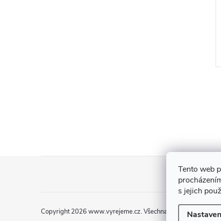
Šištičky 10 ks
33 Kč
DO KOŠÍKU
DO KOŠÍKU
5 ks
Skladem
>5 ks
Z
Tento web p
procházením
á
s jejich pou
p
Copyright 2026
www.vyrejeme.cz
. Všechna práva vyhrazena.
Nastaven