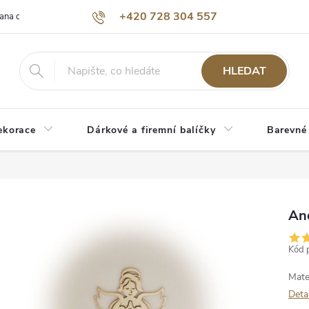
+420 728 304 557
ana osobních údajů
O nás
HLEDAT
ekorace
Dárkové a firemní balíčky
Barevné
An
Kód 
Mate
Deta