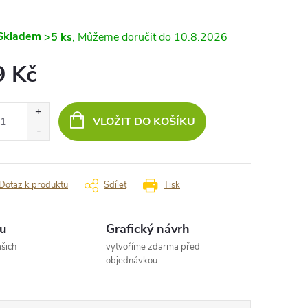
Skladem
>5 ks
10.8.2026
9 Kč
ná
:
VLOŽIT DO KOŠÍKU
Dotaz k produktu
Sdílet
Tisk
u
Grafický návrh
šich
vytvoříme zdarma před
objednávkou