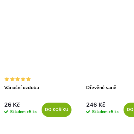
Vánoční ozdoba
Dřevěné saně
26 Kč
246 Kč
DO KOŠÍKU
DO
Skladem
>5 ks
Skladem
>5 ks