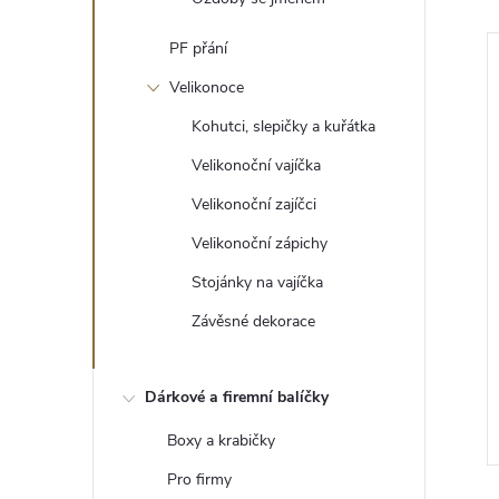
PF přání
Velikonoce
Kohutci, slepičky a kuřátka
Velikonoční vajíčka
Velikonoční zajíčci
Velikonoční zápichy
Stojánky na vajíčka
Závěsné dekorace
Vánoční ozdoba
5 Kč
Dárkové a firemní balíčky
DO KOŠÍKU
DO KOŠÍKU
5 ks
Skladem
>5 ks
Boxy a krabičky
Pro firmy