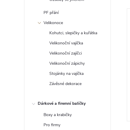
PF přání
Tip
Velikonoce
Kohutci, slepičky a kuřátka
Velikonoční vajíčka
Velikonoční zajíčci
Velikonoční zápichy
Stojánky na vajíčka
Závěsné dekorace
pich do dortu -
Dekorace na vývazky s iniciály
5 Kč
od
Dárkové a firemní balíčky
DO KOŠÍKU
ZOBRAZIT
5 ks
Skladem
>5 ks
Boxy a krabičky
Pro firmy