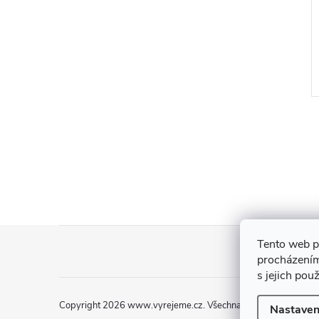
Z
Tento web p
procházením
á
s jejich pou
p
Copyright 2026
www.vyrejeme.cz
. Všechna práva vyhrazena.
Nastaven