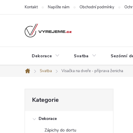
Přejít
Kontakt
Napište nám
Obchodní podmínky
Ochr
na
obsah
Dekorace
Svatba
Sezónní d
Svatba
Visačka na dveře - příprava ženicha
Domů
P
Přeskočit
Kategorie
kategorie
o
Dekorace
s
Zápichy do dortu