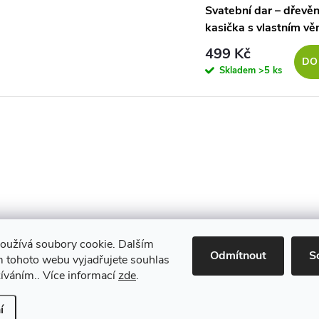
Svatební dar – dřevě
kasička s vlastním v
499 Kč
DO
Skladem
>5 ks
oužívá soubory cookie. Dalším
Maestro
Odmítnout
S
 tohoto webu vyjadřujete souhlas
žíváním.. Více informací
zde
.
Upravit nastavení cookies
í