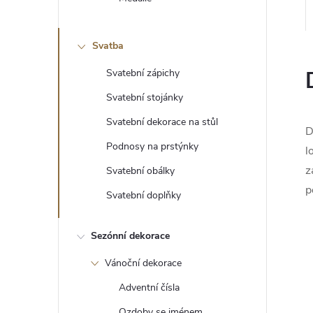
e
l
Svatba
Svatební zápichy
Svatební stojánky
Svatební dekorace na stůl
D
Podnosy na prstýnky
l
z
Svatební obálky
p
Svatební doplňky
Sezónní dekorace
Vánoční dekorace
Adventní čísla
Ozdoby se jménem