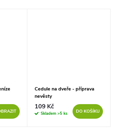
eníze
Cedule na dveře - příprava
Akční s
nevěsty
109 Kč
900 K
OBRAZIT
DO KOŠÍKU
Skladem
>5 ks
Sklad