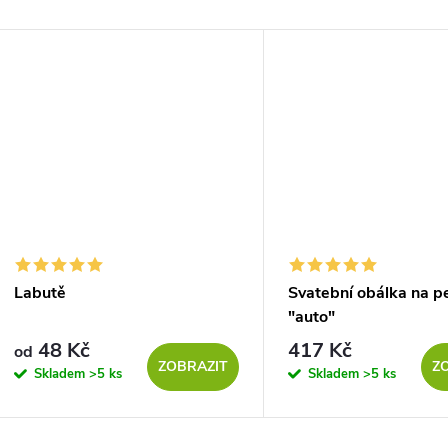
Labutě
Svatební obálka na p
"auto"
48 Kč
417 Kč
od
ZOBRAZIT
Z
Skladem
>5 ks
Skladem
>5 ks