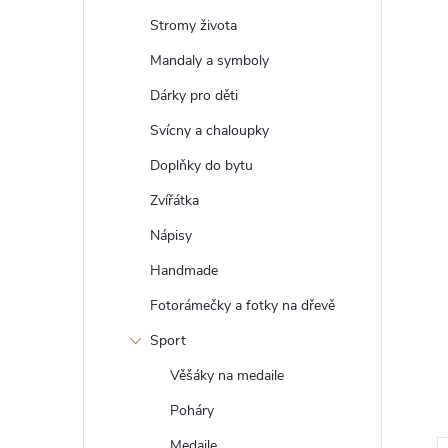
t
Stromy života
r
Mandaly a symboly
Dárky pro děti
a
Svícny a chaloupky
n
Doplňky do bytu
Zvířátka
n
Nápisy
í
Handmade
Fotorámečky a fotky na dřevě
p
Sport
a
Věšáky na medaile
n
Poháry
Medaile