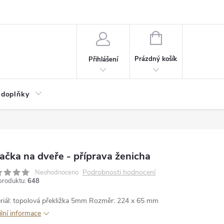
NÁKUPNÍ
KOŠÍK
Prázdný košík
Přihlášení
 doplňky
ačka na dveře - příprava ženicha
Podrobnosti hodnocení
Neohodnoceno
produktu:
648
riál: topolová překližka 5mm
Rozměr: 224 x 65 mm
ilní informace