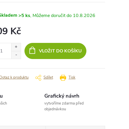
Skladem
>5 ks
10.8.2026
09 Kč
ná
:
VLOŽIT DO KOŠÍKU
Dotaz k produktu
Sdílet
Tisk
u
Grafický návrh
šich
vytvoříme zdarma před
objednávkou