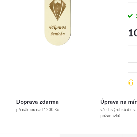
1
Měr
cena
Doprava zdarma
Úprava na mír
při nákupu nad 1200 Kč
všech výrobků dle va
požadavků