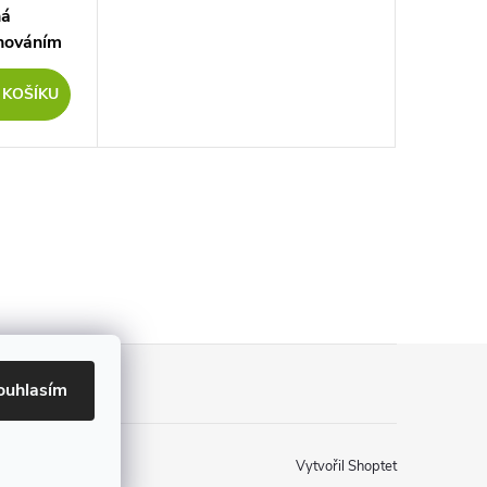
ná
ěnováním
 KOŠÍKU
ouhlasím
Vytvořil Shoptet