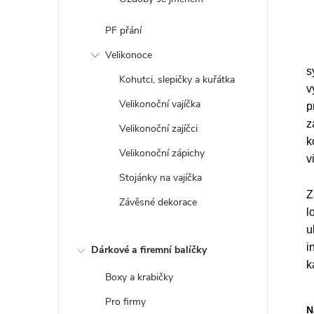
PF přání
Velikonoce
s
Kohutci, slepičky a kuřátka
v
Velikonoční vajíčka
p
z
Velikonoční zajíčci
k
Velikonoční zápichy
v
Stojánky na vajíčka
Z
Závěsné dekorace
l
u
i
Dárkové a firemní balíčky
k
Boxy a krabičky
Pro firmy
N