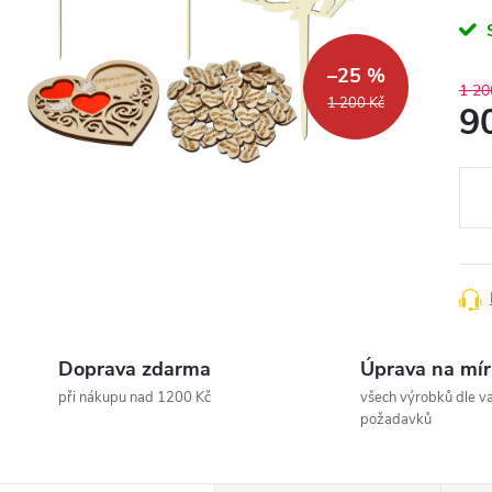
–25 %
1 20
1 200 Kč
9
Měr
cena
Doprava zdarma
Úprava na mír
při nákupu nad 1200 Kč
všech výrobků dle va
požadavků