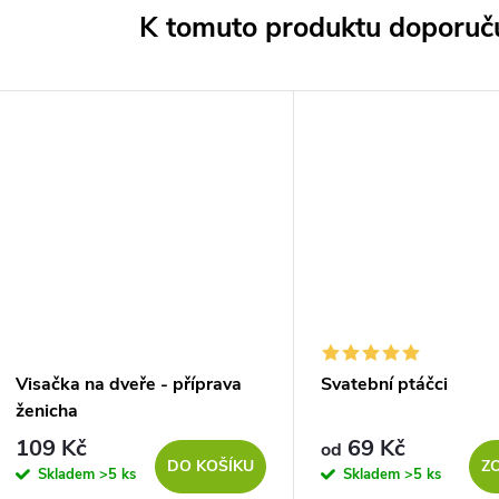
K tomuto produktu doporuču
Visačka na dveře - příprava
Svatební ptáčci
ženicha
109 Kč
69 Kč
od
DO KOŠÍKU
Z
Skladem
>5 ks
Skladem
>5 ks