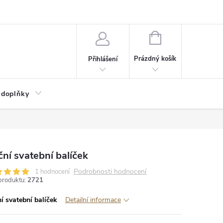
NÁKUPNÍ
KOŠÍK
Prázdný košík
Přihlášení
 doplňky
ní svatební balíček
Podrobnosti hodnocení
1 hodnocení
produktu:
2721
í svatební balíček
Detailní informace