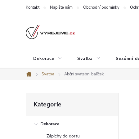
Přejít
Kontakt
Napište nám
Obchodní podmínky
Ochr
na
obsah
Dekorace
Svatba
Sezónní d
Svatba
Akční svatební balíček
Domů
P
Přeskočit
o
Kategorie
kategorie
s
t
r
Dekorace
a
n
Zápichy do dortu