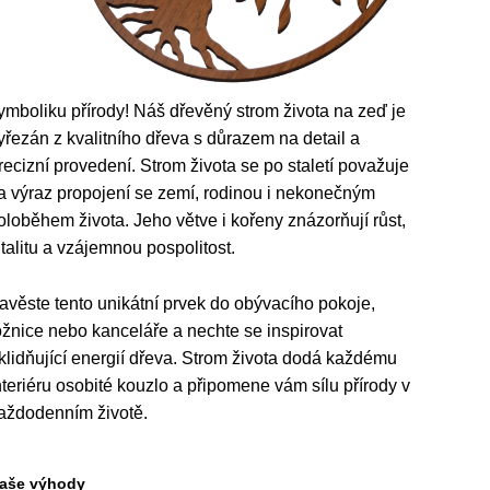
ymboliku přírody! Náš dřevěný strom života na zeď je
yřezán z kvalitního dřeva s důrazem na detail a
recizní provedení. Strom života se po staletí považuje
a výraz propojení se zemí, rodinou i nekonečným
oloběhem života. Jeho větve i kořeny znázorňují růst,
italitu a vzájemnou pospolitost.
avěste tento unikátní prvek do obývacího pokoje,
ožnice nebo kanceláře a nechte se inspirovat
klidňující energií dřeva. Strom života dodá každému
nteriéru osobité kouzlo a připomene vám sílu přírody v
aždodenním životě.
aše výhody