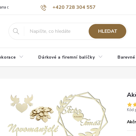
+420 728 304 557
ana osobních údajů
O nás
HLEDAT
ekorace
Dárkové a firemní balíčky
Barevné
Akč
Kód 
Akčn