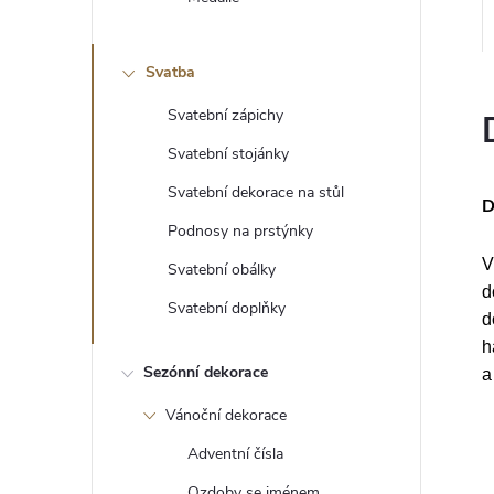
Svatba
Svatební zápichy
Svatební stojánky
Svatební dekorace na stůl
D
Podnosy na prstýnky
V
Svatební obálky
d
Svatební doplňky
d
h
Sezónní dekorace
a
Vánoční dekorace
Adventní čísla
Ozdoby se jménem