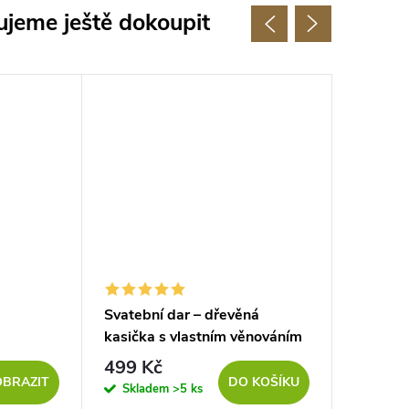
jeme ještě dokoupit
Svatební dar – dřevěná
Labutě
kasička s vlastním věnováním
499 Kč
48 
od
OBRAZIT
DO KOŠÍKU
Skladem
>5 ks
Sklad