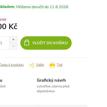
Skladem
11.8.2026
0 Kč
00 Kč
ná
:
VLOŽIT DO KOŠÍKU
Dotaz k produktu
Sdílet
Tisk
u
Grafický návrh
šich
vytvoříme zdarma před
objednávkou