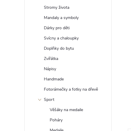
n
í
Stromy života
p
a
Mandaly a symboly
n
Dárky pro děti
e
l
Svícny a chaloupky
Doplňky do bytu
Zvířátka
Nápisy
Handmade
Fotorámečky a fotky na dřevě
Sport
Věšáky na medaile
Poháry
Medaile