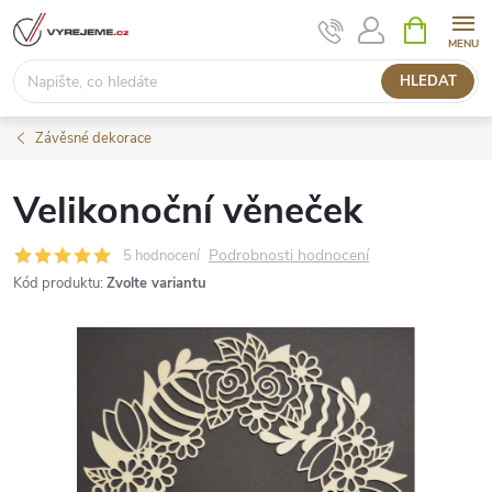
Přejít
NÁKUPNÍ
KOŠÍK
na
obsah
HLEDAT
Závěsné dekorace
Velikonoční věneček
Podrobnosti hodnocení
5 hodnocení
Kód produktu:
Zvolte variantu