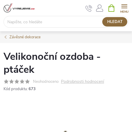
Přejít
NÁKUPNÍ
KOŠÍK
na
obsah
HLEDAT
Závěsné dekorace
Velikonoční ozdoba -
ptáček
Podrobnosti hodnocení
Neohodnoceno
Kód produktu:
673