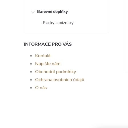
Barevné doplňky
Placky a odznaky
Slepička a kohoutek -
stojánek na vajíčko
INFORMACE PRO VÁS
81 Kč
Kontakt
ZOBRAZIT
ZOBRAZIT
5 ks
Skladem
>5 ks
Napište nám
Obchodní podmínky
Ochrana osobních údajů
O nás