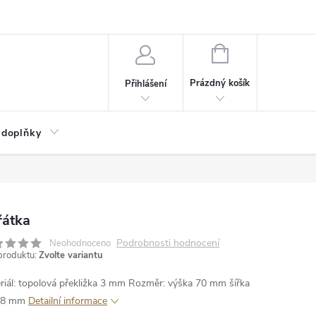
NÁKUPNÍ
KOŠÍK
Prázdný košík
Přihlášení
 doplňky
řátka
Podrobnosti hodnocení
Neohodnoceno
produktu:
Zvolte variantu
riál: topolová překližka 3 mm
Rozměr: výška 70 mm šířka
48 mm
Detailní informace