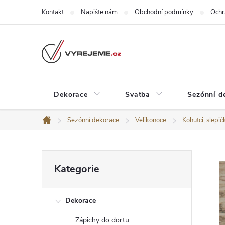
Přejít
Kontakt
Napište nám
Obchodní podmínky
Ochr
na
obsah
Dekorace
Svatba
Sezónní d
Sezónní dekorace
Velikonoce
Kohutci, slepič
Domů
P
Přeskočit
Kategorie
kategorie
o
Dekorace
s
Zápichy do dortu