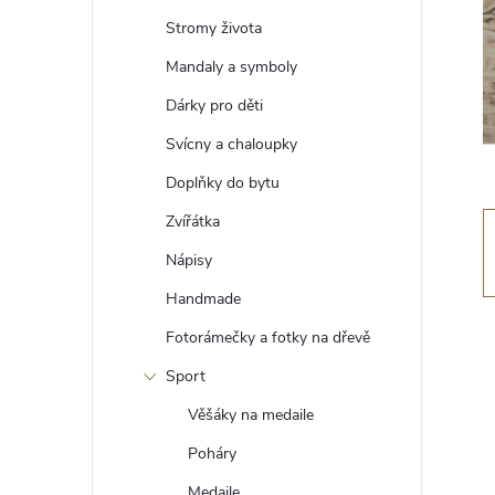
t
Stromy života
r
Mandaly a symboly
Dárky pro děti
a
Svícny a chaloupky
n
Doplňky do bytu
Zvířátka
n
Nápisy
í
Handmade
Fotorámečky a fotky na dřevě
p
Sport
a
Věšáky na medaile
n
Poháry
Medaile