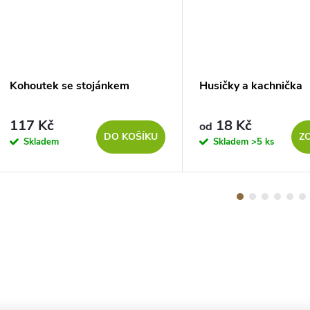
Kohoutek se stojánkem
Husičky a kachnička
117 Kč
18 Kč
od
DO KOŠÍKU
Z
Skladem
Skladem
>5 ks