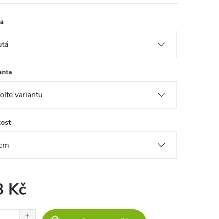
va
anta
kost
3 Kč
ná
: