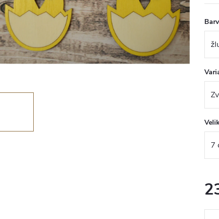
Bar
Vari
Veli
2
Měr
cena