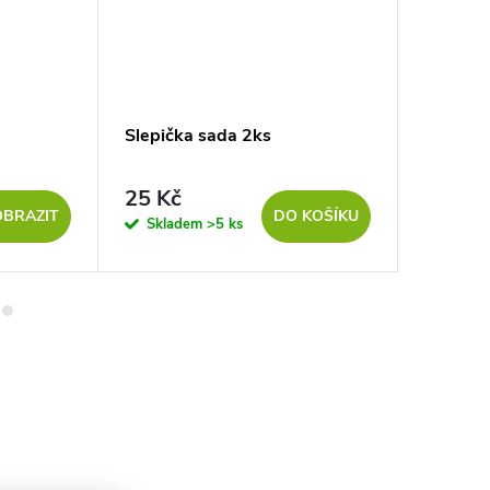
Slepička sada 2ks
Velikon
25 Kč
91 
od
OBRAZIT
DO KOŠÍKU
Skladem
>5 ks
Sklad