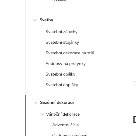
e
l
Svatba
Svatební zápichy
Svatební stojánky
Svatební dekorace na stůl
Podnosy na prstýnky
Svatební obálky
Svatební doplňky
Sezónní dekorace
Vánoční dekorace
Adventní čísla
Ozdoby se jménem