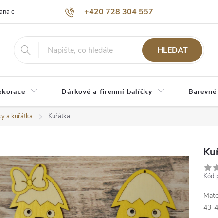
+420 728 304 557
ana osobních údajů
O nás
HLEDAT
ekorace
Dárkové a firemní balíčky
Barevné
ky a kuřátka
Kuřátka
Ku
Kód 
Mate
43-