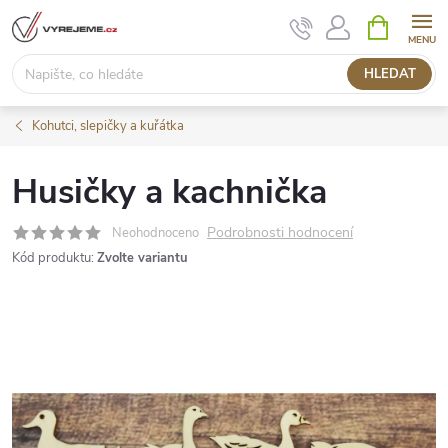
Přejít
NÁKUPNÍ
KOŠÍK
na
obsah
HLEDAT
Kohutci, slepičky a kuřátka
Husičky a kachnička
Podrobnosti hodnocení
Neohodnoceno
Kód produktu:
Zvolte variantu