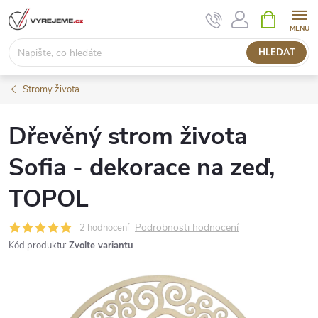
Přejít
NÁKUPNÍ
KOŠÍK
na
obsah
HLEDAT
Stromy života
Dřevěný strom života
Sofia - dekorace na zeď,
TOPOL
Podrobnosti hodnocení
2 hodnocení
Kód produktu:
Zvolte variantu