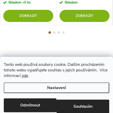
Skladem
>5 ks
Skladem
ZOBRAZIT
ZOBRAZIT
Tento web používá soubory cookie. Dalším procházením
Z
tohoto webu vyjadřujete souhlas s jejich používáním.. Více
Maestro
informací
zde
.
á
Nastavení
p
Copyright 2026
www.vyrejeme.cz
. Všechna práva vyhrazena.
Upravit
nastavení cookies
Odmítnout
a
Souhlasím
Vytvořil Shoptet