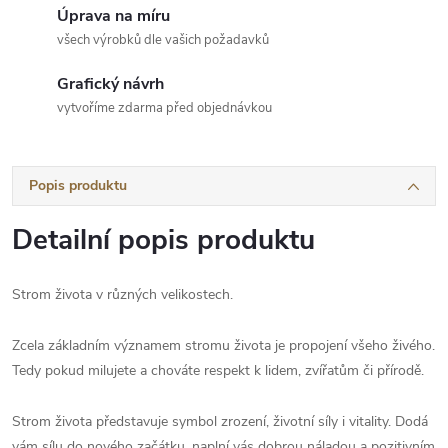
Úprava na míru
všech výrobků dle vašich požadavků
Grafický návrh
vytvoříme zdarma před objednávkou
Popis produktu
Detailní popis produktu
Strom života v různých velikostech.
Zcela základním významem stromu života je propojení všeho živého.
Tedy pokud milujete a chováte respekt k lidem, zvířatům či přírodě.
Strom života představuje symbol zrození, životní síly i vitality. Dodá
vám sílu do nového začátku, naplní vás dobrou náladou a pozitivním