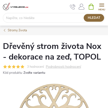
Přejít
NÁKUPNÍ
KOŠÍK
na
obsah
HLEDAT
Stromy života
Dřevěný strom života Nox
- dekorace na zeď, TOPOL
Podrobnosti hodnocení
3 hodnocení
Kód produktu:
Zvolte variantu