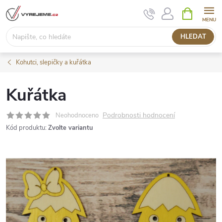
Přejít
NÁKUPNÍ
KOŠÍK
na
obsah
HLEDAT
Kohutci, slepičky a kuřátka
Kuřátka
Podrobnosti hodnocení
Neohodnoceno
Kód produktu:
Zvolte variantu