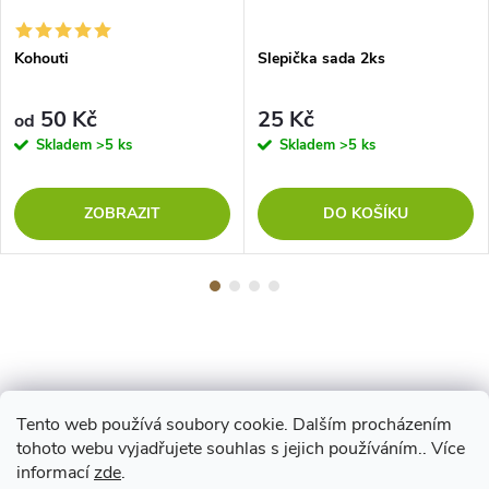
Kohouti
Slepička sada 2ks
50 Kč
25 Kč
od
Skladem
>5 ks
Skladem
>5 ks
ZOBRAZIT
DO KOŠÍKU
Tento web používá soubory cookie. Dalším procházením
Z
tohoto webu vyjadřujete souhlas s jejich používáním.. Více
Maestro
informací
zde
.