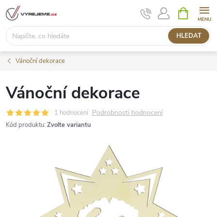
Přejít
NÁKUPNÍ
KOŠÍK
na
obsah
HLEDAT
Vánoční dekorace
Vánoční dekorace
Podrobnosti hodnocení
1 hodnocení
Kód produktu:
Zvolte variantu