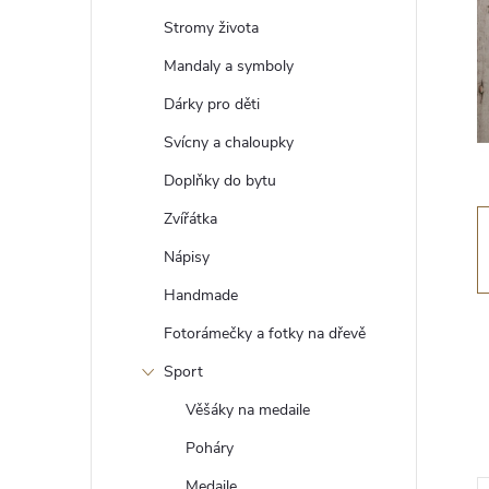
t
Stromy života
r
Mandaly a symboly
Dárky pro děti
a
Svícny a chaloupky
n
Doplňky do bytu
Zvířátka
n
Nápisy
í
Handmade
Fotorámečky a fotky na dřevě
p
Sport
a
Věšáky na medaile
n
Poháry
Medaile