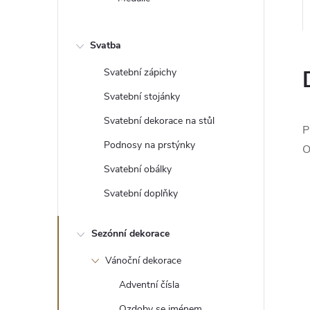
e
l
Svatba
Svatební zápichy
Svatební stojánky
Svatební dekorace na stůl
P
Podnosy na prstýnky
O
Svatební obálky
Svatební doplňky
Sezónní dekorace
Vánoční dekorace
Adventní čísla
Ozdoby se jménem