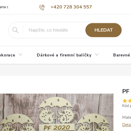
+420 728 304 557
ana osobních údajů
O nás
HLEDAT
ekorace
Dárkové a firemní balíčky
Barevné
PF 
Kód 
Mate
Deta