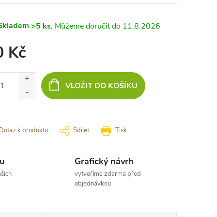
Skladem
>5 ks
11.8.2026
0 Kč
ná
:
VLOŽIT DO KOŠÍKU
Dotaz k produktu
Sdílet
Tisk
u
Grafický návrh
šich
vytvoříme zdarma před
objednávkou