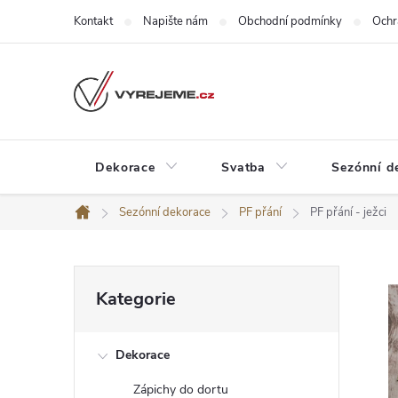
Přejít
Kontakt
Napište nám
Obchodní podmínky
Ochr
na
obsah
Dekorace
Svatba
Sezónní d
Sezónní dekorace
PF přání
PF přání - ježci
Domů
P
Přeskočit
Kategorie
kategorie
o
Dekorace
s
Zápichy do dortu