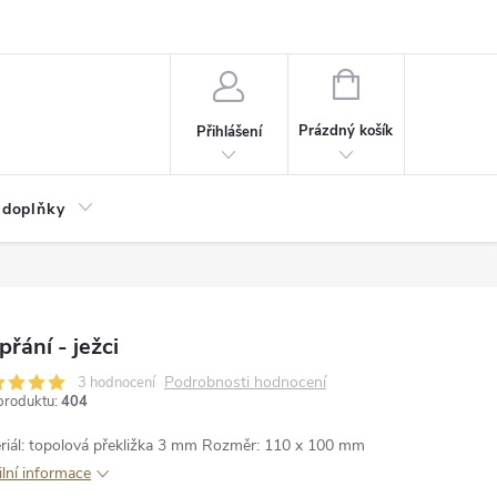
NÁKUPNÍ
KOŠÍK
Prázdný košík
Přihlášení
 doplňky
přání - ježci
Podrobnosti hodnocení
3 hodnocení
produktu:
404
riál: topolová překližka 3 mm
Rozměr: 110 x 100 mm
ilní informace