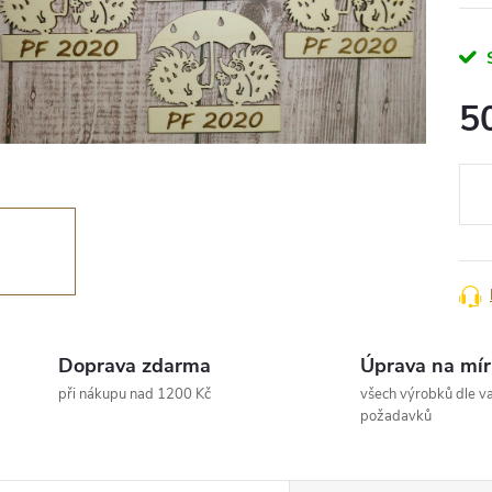
5
Měr
cena
Doprava zdarma
Úprava na mír
při nákupu nad 1200 Kč
všech výrobků dle va
požadavků