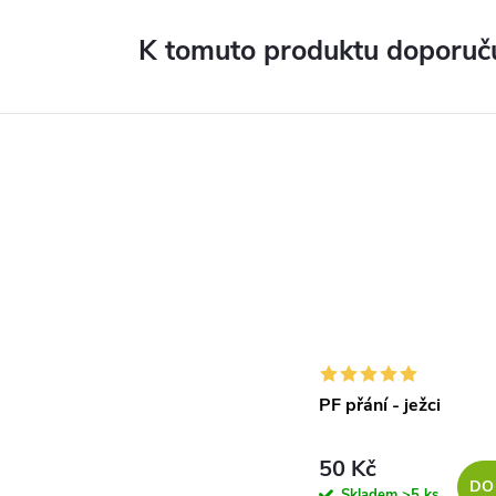
K tomuto produktu doporuču
PF přání - ježci
50 Kč
DO
Skladem
>5 ks