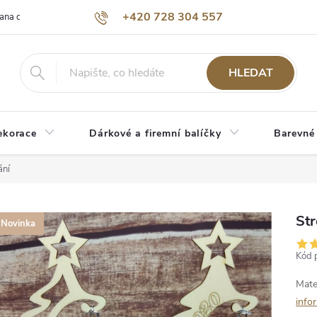
+420 728 304 557
ana osobních údajů
O nás
HLEDAT
ekorace
Dárkové a firemní balíčky
Barevné
ání
St
Novinka
Kód 
Mate
info