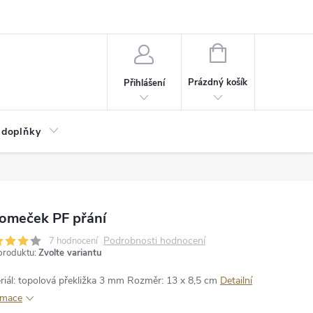
NÁKUPNÍ
KOŠÍK
Prázdný košík
Přihlášení
 doplňky
romeček PF přání
Podrobnosti hodnocení
7 hodnocení
produktu:
Zvolte variantu
riál: topolová překližka 3 mm
Rozměr: 13 x 8,5 cm
Detailní
rmace