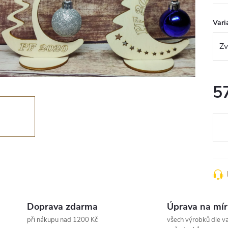
Vari
5
Měr
cena
Doprava zdarma
Úprava na mír
při nákupu nad 1200 Kč
všech výrobků dle va