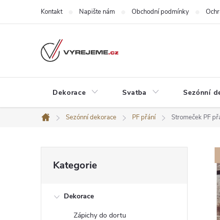
Přejít
Kontakt
Napište nám
Obchodní podmínky
Ochr
na
obsah
Dekorace
Svatba
Sezónní d
Sezónní dekorace
PF přání
Stromeček PF př
Domů
P
Přeskočit
Kategorie
kategorie
o
Dekorace
s
Zápichy do dortu