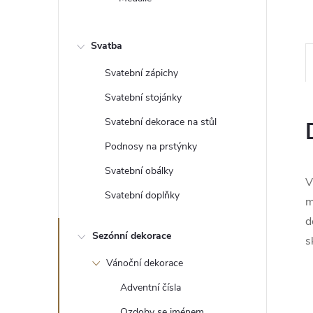
e
l
Svatba
Svatební zápichy
Svatební stojánky
Svatební dekorace na stůl
Podnosy na prstýnky
Svatební obálky
V
Svatební doplňky
m
d
Sezónní dekorace
s
Vánoční dekorace
Adventní čísla
Ozdoby se jménem