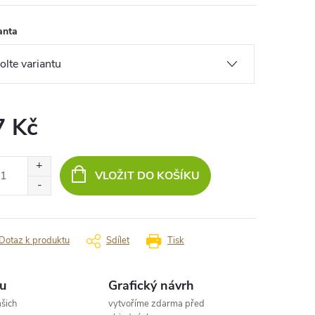
anta
7 Kč
ná
:
VLOŽIT DO KOŠÍKU
Dotaz k produktu
Sdílet
Tisk
u
Grafický návrh
šich
vytvoříme zdarma před