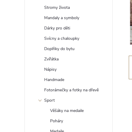
t
Stromy života
r
Mandaly a symboly
Dárky pro děti
a
Svícny a chaloupky
n
Doplňky do bytu
Zvířátka
n
Nápisy
í
Handmade
Fotorámečky a fotky na dřevě
p
Sport
a
Věšáky na medaile
n
Poháry
Medaile