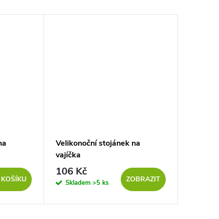
na
Velikonoční stojánek na
vajíčka
106 Kč
 KOŠÍKU
ZOBRAZIT
Skladem
>5 ks