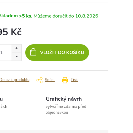
Skladem
>5 ks
10.8.2026
95 Kč
ná
:
VLOŽIT DO KOŠÍKU
Dotaz k produktu
Sdílet
Tisk
u
Grafický návrh
šich
vytvoříme zdarma před
objednávkou