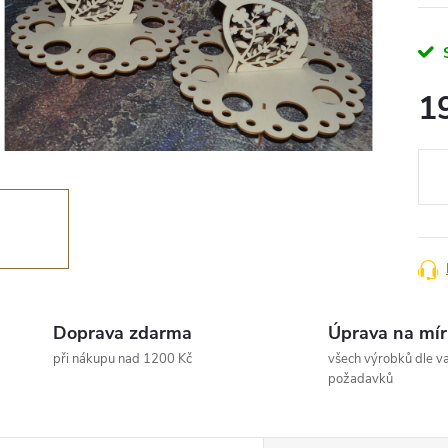
1
Měr
cena
Doprava zdarma
Úprava na mír
při nákupu nad 1200 Kč
všech výrobků dle va
požadavků