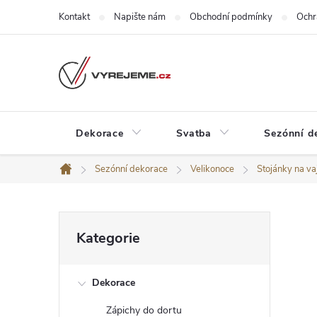
Přejít
Kontakt
Napište nám
Obchodní podmínky
Ochr
na
obsah
Dekorace
Svatba
Sezónní d
Sezónní dekorace
Velikonoce
Stojánky na va
Domů
P
Přeskočit
Kategorie
kategorie
o
Dekorace
s
Zápichy do dortu