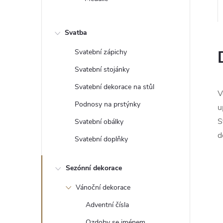
e
l
Svatba
Svatební zápichy
Svatební stojánky
Svatební dekorace na stůl
V
Podnosy na prstýnky
u
S
Svatební obálky
d
Svatební doplňky
Sezónní dekorace
Vánoční dekorace
Adventní čísla
Ozdoby se jménem