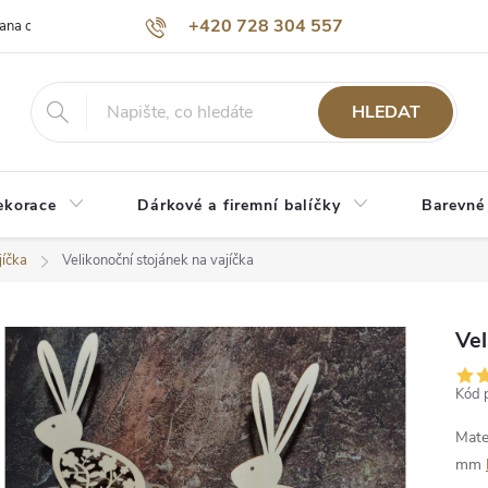
+420 728 304 557
ana osobních údajů
O nás
HLEDAT
ekorace
Dárkové a firemní balíčky
Barevné
jíčka
Velikonoční stojánek na vajíčka
Vel
Kód 
Mate
mm