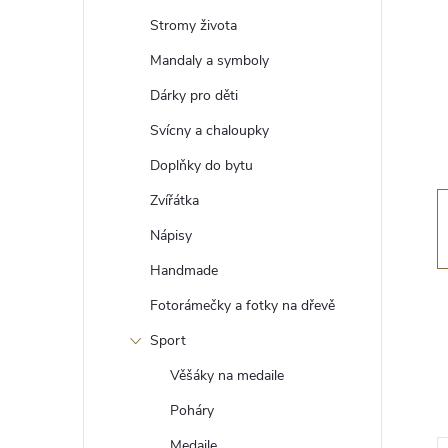
t
Stromy života
r
Mandaly a symboly
Dárky pro děti
a
Svícny a chaloupky
n
Doplňky do bytu
Zvířátka
n
Nápisy
í
Handmade
Fotorámečky a fotky na dřevě
p
Sport
a
Věšáky na medaile
n
Poháry
Medaile