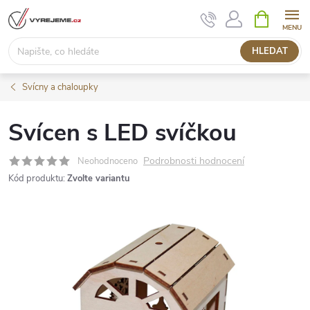
Přejít
NÁKUPNÍ
KOŠÍK
na
obsah
HLEDAT
Svícny a chaloupky
Svícen s LED svíčkou
Podrobnosti hodnocení
Neohodnoceno
Kód produktu:
Zvolte variantu