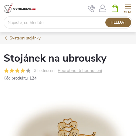
Přejít
NÁKUPNÍ
KOŠÍK
na
obsah
HLEDAT
Svatební stojánky
Stojánek na ubrousky
Podrobnosti hodnocení
3 hodnocení
Kód produktu:
124