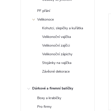
PF přání
Velikonoce
Kohutci, slepičky a kuřátka
Velikonoční vajíčka
Velikonoční zajíčci
Velikonoční zápichy
Stojánky na vajíčka
Závěsné dekorace
nubní prstýnky -
Podnos na snubní prstýnky s
srdíčka
holubicemi a jmény
Dárkové a firemní balíčky
novomanželů
349 Kč
DO KOŠÍKU
DO KOŠÍKU
Boxy a krabičky
Skladem
Pro firmy