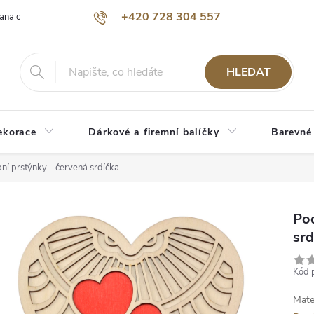
+420 728 304 557
ana osobních údajů
O nás
HLEDAT
ekorace
Dárkové a firemní balíčky
Barevné
ní prstýnky - červená srdíčka
Pod
srd
Kód 
Mate