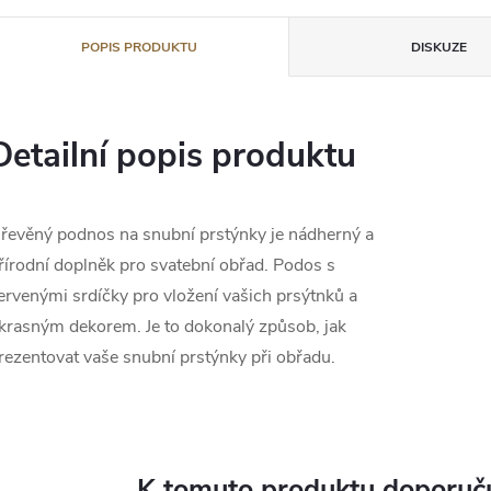
POPIS PRODUKTU
DISKUZE
Detailní popis produktu
řevěný podnos na snubní prstýnky je nádherný a
řírodní doplněk pro svatební obřad. Podos s
ervenými srdíčky pro vložení vašich prsýtnků a
krasným dekorem. Je to dokonalý způsob, jak
rezentovat vaše snubní prstýnky při obřadu.
K tomuto produktu doporuču