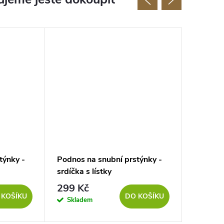
týnky -
Podnos na snubní prstýnky -
Podnos 
srdíčka s lístky
propoje
299 Kč
239 K
 KOŠÍKU
DO KOŠÍKU
Skladem
Sklad