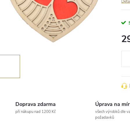
Deta
2
Měr
cena
Doprava zdarma
Úprava na mír
při nákupu nad 1200 Kč
všech výrobků dle va
požadavků