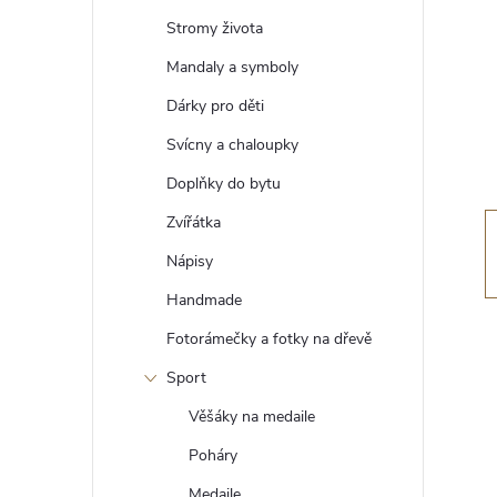
t
Stromy života
r
Mandaly a symboly
Dárky pro děti
a
Svícny a chaloupky
n
Doplňky do bytu
Zvířátka
n
Nápisy
í
Handmade
Fotorámečky a fotky na dřevě
p
Sport
a
Věšáky na medaile
n
Poháry
Medaile