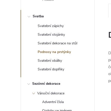
e
l
Svatba
Svatební zápichy
Svatební stojánky
Svatební dekorace na stůl
Podnosy na prstýnky
D
p
Svatební obálky
č
Svatební doplňky
o
p
Sezónní dekorace
Vánoční dekorace
Adventní čísla
Ozdoby se jménem