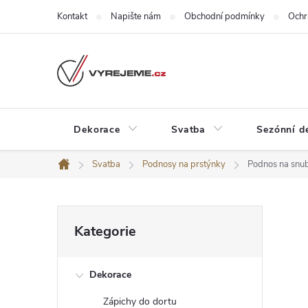
Přejít
Kontakt
Napište nám
Obchodní podmínky
Ochr
na
obsah
Dekorace
Svatba
Sezónní d
Svatba
Podnosy na prstýnky
Podnos na snub
Domů
P
Přeskočit
Kategorie
kategorie
o
Dekorace
s
Zápichy do dortu