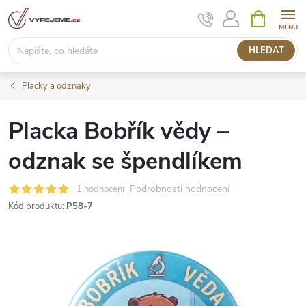
Přejít
NÁKUPNÍ
KOŠÍK
na
obsah
HLEDAT
Placky a odznaky
Placka Bobřík vědy –
odznak se špendlíkem
Podrobnosti hodnocení
1 hodnocení
Kód produktu:
P58-7