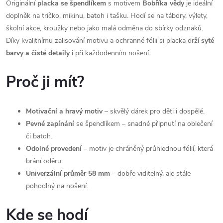
Originální
placka se špendlíkem
s motivem
Bobříka vědy
je ideální
doplněk na tričko, mikinu, batoh i tašku. Hodí se na tábory, výlety,
školní akce, kroužky nebo jako malá odměna do sbírky odznaků.
Díky kvalitnímu zalisování motivu a ochranné fólii si placka drží
syté
barvy a čisté detaily
i při každodenním nošení.
Proč ji mít?
Motivační a hravý motiv
– skvělý dárek pro děti i dospělé.
Pevné zapínání
se špendlíkem – snadné připnutí na oblečení
či batoh.
Odolné provedení
– motiv je chráněný průhlednou fólií, která
brání oděru.
Univerzální průměr 58 mm
– dobře viditelný, ale stále
pohodlný na nošení.
Kde se hodí