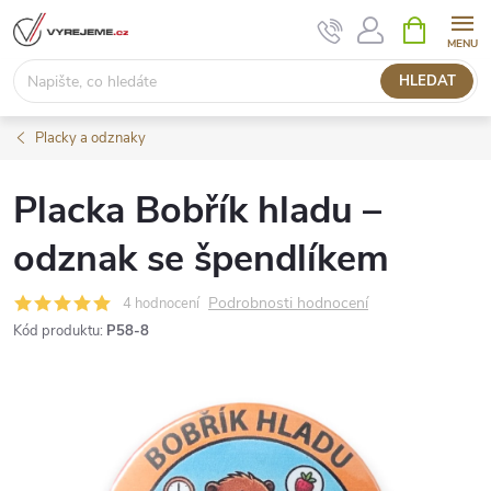
Přejít
NÁKUPNÍ
KOŠÍK
na
obsah
HLEDAT
Placky a odznaky
Placka Bobřík hladu –
odznak se špendlíkem
Podrobnosti hodnocení
4 hodnocení
Kód produktu:
P58-8