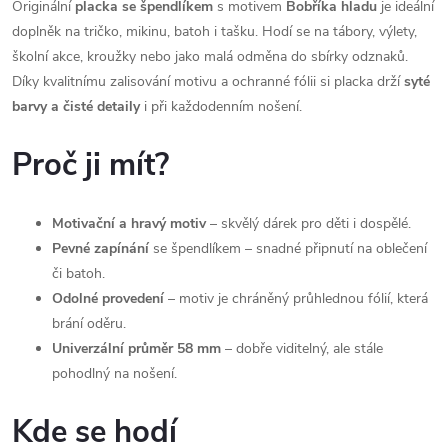
Originální
placka se špendlíkem
s motivem
Bobříka hladu
je ideální
doplněk na tričko, mikinu, batoh i tašku. Hodí se na tábory, výlety,
školní akce, kroužky nebo jako malá odměna do sbírky odznaků.
Díky kvalitnímu zalisování motivu a ochranné fólii si placka drží
syté
barvy a čisté detaily
i při každodenním nošení.
Proč ji mít?
Motivační a hravý motiv
– skvělý dárek pro děti i dospělé.
Pevné zapínání
se špendlíkem – snadné připnutí na oblečení
či batoh.
Odolné provedení
– motiv je chráněný průhlednou fólií, která
brání oděru.
Univerzální průměr 58 mm
– dobře viditelný, ale stále
pohodlný na nošení.
Kde se hodí