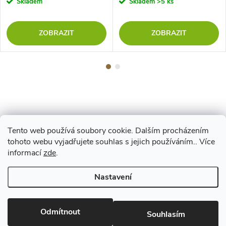
Skladem
Skladem
>5 ks
ZOBRAZIT
ZOBRAZIT
Tento web používá soubory cookie. Dalším procházením
Z
tohoto webu vyjadřujete souhlas s jejich používáním.. Více
Maestro
informací
zde
.
á
Nastavení
p
Copyright 2026
www.vyrejeme.cz
. Všechna práva vyhrazena.
Upravit
nastavení cookies
Odmítnout
a
Souhlasím
Vytvořil Shoptet