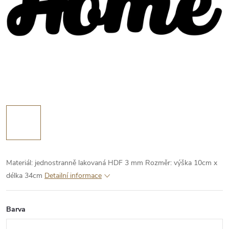
Materiál: jednostranně lakovaná HDF 3 mm
Rozměr: výška 10cm x
délka 34cm
Detailní informace
Barva