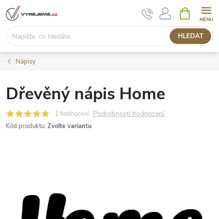
Přejít
NÁKUPNÍ
KOŠÍK
na
obsah
HLEDAT
Nápisy
Dřevěný nápis Home
Podrobnosti hodnocení
1 hodnocení
Kód produktu:
Zvolte variantu