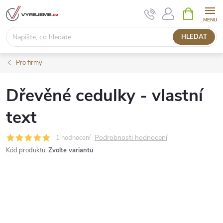
Přejít
NÁKUPNÍ
KOŠÍK
na
obsah
HLEDAT
Pro firmy
Dřevěné cedulky - vlastní
text
Podrobnosti hodnocení
1 hodnocení
Kód produktu:
Zvolte variantu