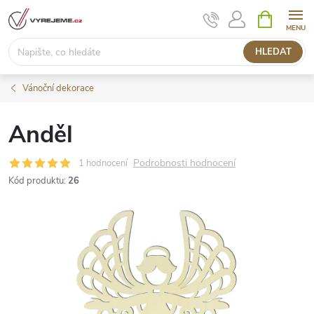
Přejít
NÁKUPNÍ
KOŠÍK
na
obsah
HLEDAT
Vánoční dekorace
Anděl
Podrobnosti hodnocení
1 hodnocení
Kód produktu:
26