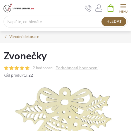
Přejít
NÁKUPNÍ
KOŠÍK
na
obsah
HLEDAT
Vánoční dekorace
Zvonečky
Podrobnosti hodnocení
2 hodnocení
Kód produktu:
22