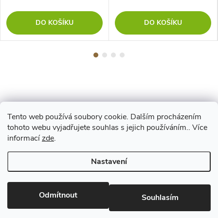
DO KOŠÍKU
DO KOŠÍKU
Tento web používá soubory cookie. Dalším procházením
Z
tohoto webu vyjadřujete souhlas s jejich používáním.. Více
Maestro
informací
zde
.
á
Nastavení
p
Copyright 2026
www.vyrejeme.cz
. Všechna práva vyhrazena.
Upravit
nastavení cookies
Odmítnout
a
Souhlasím
Vytvořil Shoptet