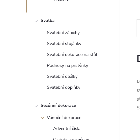
e
l
Svatba
Svatební zápichy
Svatební stojánky
Svatební dekorace na stůl
Podnosy na prstýnky
Svatební obálky
J
Svatební doplňky
s
s
Sezónní dekorace
S
Vánoční dekorace
Adventní čísla
Ozdoby se jménem