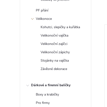
PF přání
Velikonoce
Kohutci, slepičky a kuřátka
Velikonoční vajíčka
Velikonoční zajíčci
Velikonoční zápichy
Stojánky na vajíčka
Závěsné dekorace
Dárkové a firemní balíčky
cen Noel II –
Svícen s LED svíčkou
 lucerna
Boxy a krabičky
č
117 Kč
od
Pro firmy
ZOBRAZIT
ZOBRAZIT
Skladem
>5 ks