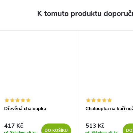
K tomuto produktu doporuču
Dřevěná chaloupka
Chaloupka na kuří no
417 Kč
513 Kč
DO KOŠÍKU
DO
Skladem
>5 ks
Skladem
>5 ks