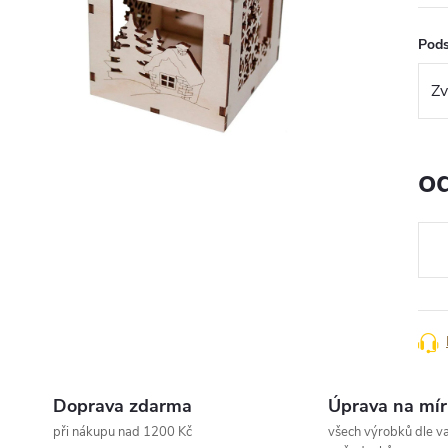
Pods
o
Měr
cena
Doprava zdarma
Úprava na mír
při nákupu nad 1200 Kč
všech výrobků dle va