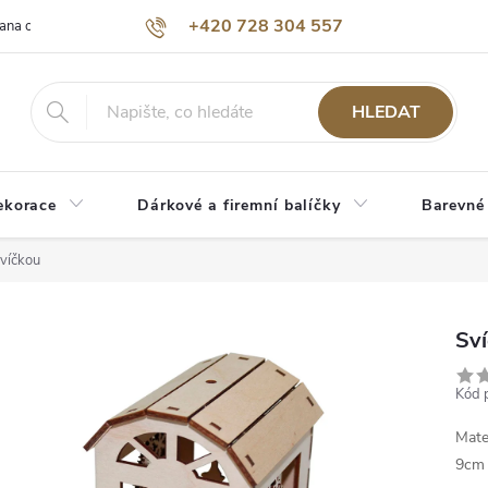
+420 728 304 557
ana osobních údajů
O nás
HLEDAT
ekorace
Dárkové a firemní balíčky
Barevné
svíčkou
Sví
Kód 
Mate
9cm 