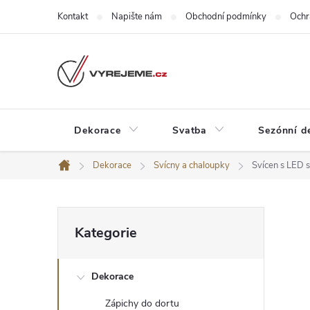
Přejít
Kontakt
Napište nám
Obchodní podmínky
Ochr
na
obsah
Dekorace
Svatba
Sezónní d
Dekorace
Svícny a chaloupky
Svícen s LED 
Domů
P
Přeskočit
Kategorie
kategorie
o
Dekorace
s
Zápichy do dortu