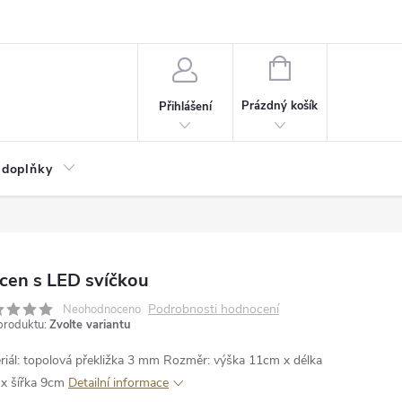
NÁKUPNÍ
KOŠÍK
Prázdný košík
Přihlášení
 doplňky
cen s LED svíčkou
Podrobnosti hodnocení
Neohodnoceno
produktu:
Zvolte variantu
riál: topolová překližka 3 mm
Rozměr: výška 11cm x délka
x šířka 9cm
Detailní informace