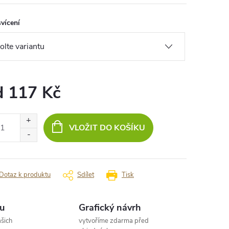
vícení
d
117 Kč
ná
:
VLOŽIT DO KOŠÍKU
Dotaz k produktu
Sdílet
Tisk
u
Grafický návrh
šich
vytvoříme zdarma před