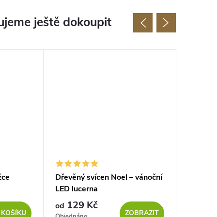
jeme ještě dokoupit
Tip
žce
Dřevěný svícen Noel – vánoční
Dřevěný 
LED lucerna
vánoční
129 Kč
129
od
od
 KOŠÍKU
ZOBRAZIT
Objednáno
Sklad