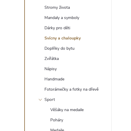
t
Stromy života
r
Mandaly a symboly
Dárky pro děti
a
Svícny a chaloupky
n
Doplňky do bytu
Zvířátka
n
Nápisy
í
Handmade
Fotorámečky a fotky na dřevě
p
Sport
a
Věšáky na medaile
n
Poháry
Medaile