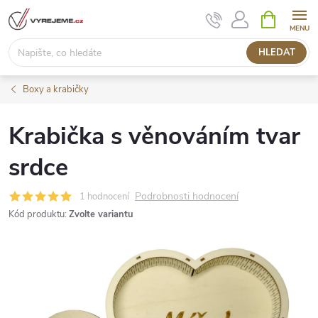
Přejít
NÁKUPNÍ
KOŠÍK
na
obsah
HLEDAT
Boxy a krabičky
Krabička s věnováním tvar
srdce
Podrobnosti hodnocení
1 hodnocení
Kód produktu:
Zvolte variantu